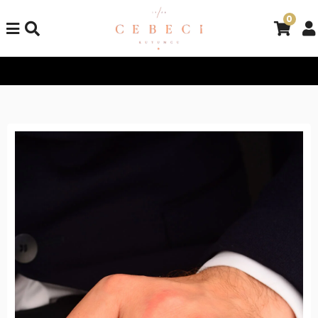
0
Tüm Alışverişlerinizde Kargo Bedava!
Tüm Alışverişlerinizde K