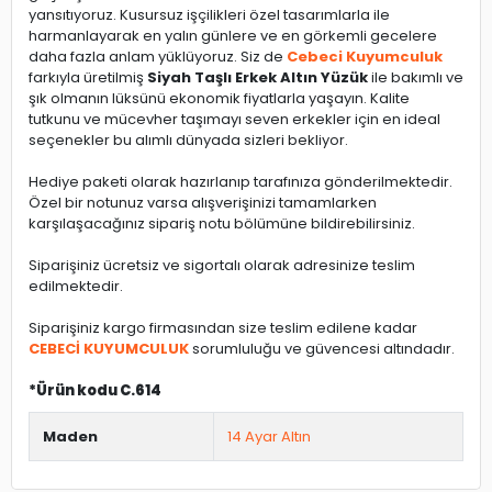
yansıtıyoruz. Kusursuz işçilikleri özel tasarımlarla ile
harmanlayarak en yalın günlere ve en görkemli gecelere
daha fazla anlam yüklüyoruz. Siz de
Cebeci Kuyumculuk
farkıyla üretilmiş
Siyah Taşlı Erkek Altın Yüzük
ile bakımlı ve
şık olmanın lüksünü ekonomik fiyatlarla yaşayın. Kalite
tutkunu ve mücevher taşımayı seven erkekler için en ideal
seçenekler bu alımlı dünyada sizleri bekliyor.
Hediye paketi olarak hazırlanıp tarafınıza gönderilmektedir.
Özel bir notunuz varsa alışverişinizi tamamlarken
karşılaşacağınız sipariş notu bölümüne bildirebilirsiniz.
Siparişiniz ücretsiz ve sigortalı olarak adresinize teslim
edilmektedir.
Siparişiniz kargo firmasından size teslim edilene kadar
CEBECİ KUYUMCULUK
sorumluluğu ve güvencesi altındadır.
*Ürün kodu C.614
Maden
14 Ayar Altın