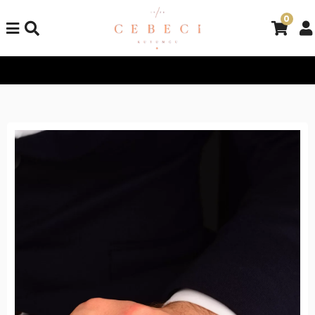
0
Tüm Alışverişlerinizde Kargo Bedava!
Tüm Alışverişlerinizde K