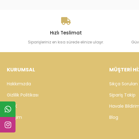
Hızlı Teslimat
Siparişleriniz en kısa sürede elinize ulaşır.
Güv
KURUMSAL
MÜŞTERİ Hİ
Hakkımızda
Sıkça Sorulan 
Gizlilik Politikası
Sipariş Takip
KVKK
Havale Bildirim
İletişim
Blog