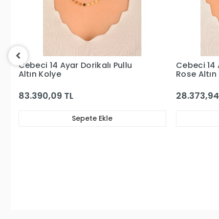
Cebeci 14 Ayar Dorikalı Sedef
Cebeci 22 
Rose Altın Kolye
Kolye
28.373,94 TL
332.361,4
Sepete Ekle