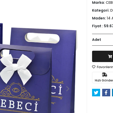
Marka:
CEB
Kategori:
D
Maden:
14 
Fiyat :
59.6
Adet
Favoriler
Hızlı Gönder