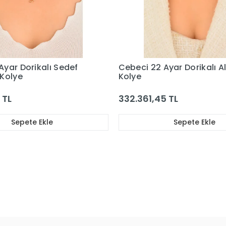
Ayar Dorikalı Altın
Cebeci 14 Ayar Dorika To
Beyaz Altın Kolye
5 TL
42.494,31 TL
Sepete Ekle
Sepete Ekle