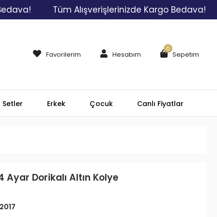
!
Tüm Alışverişlerinizde Kargo Bedava!
Tüm
0
Favorilerim
Hesabım
Sepetim
Setler
Erkek
Çocuk
Canlı Fiyatlar
4 Ayar Dorikalı Altın Kolye
2017