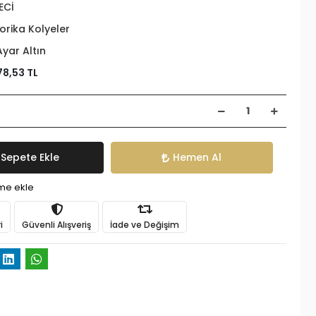
ECİ
orika Kolyeler
Ayar Altın
78,53 TL
Sepete Ekle
Hemen Al
ime ekle
i
Güvenli Alışveriş
İade ve Değişim