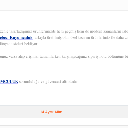
 Özenle tasarladığımız ürünlerimizde hem geçmiş hem de modern zamanların izleri
ebeci Kuyumculuk
farkıyla üretilmiş olan özel tasarım ürünlerimiz ile daha z
dünyada sizleri bekliyor
unuz varsa alışverişinizi tamamlarken karşılaşacağınız sipariş notu bölümüne bil
UMCULUK
sorumluluğu ve güvencesi altındadır.
14 Ayar Altın