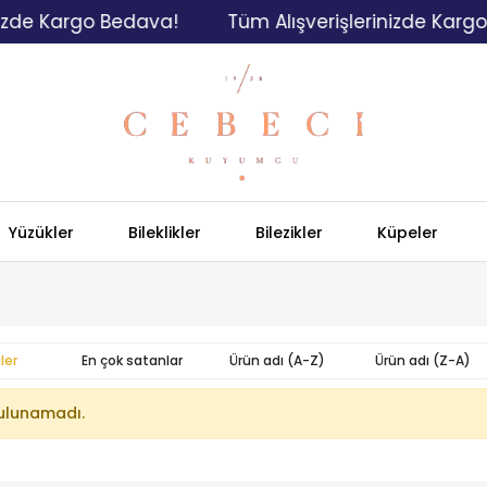
izde Kargo Bedava!
Tüm Alışverişlerinizde Kargo
Yüzükler
Bileklikler
Bilezikler
Küpeler
ler
En çok satanlar
Ürün adı (A-Z)
Ürün adı (Z-A)
ulunamadı.