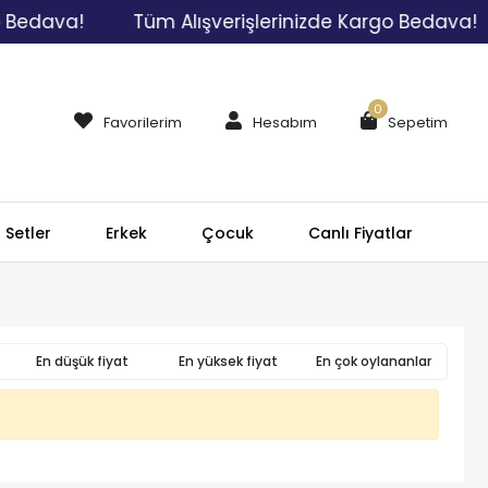
 Bedava!
Tüm Alışverişlerinizde Kargo Bedava!
0
Favorilerim
Hesabım
Sepetim
Setler
Erkek
Çocuk
Canlı Fiyatlar
En düşük fiyat
En yüksek fiyat
En çok oylananlar