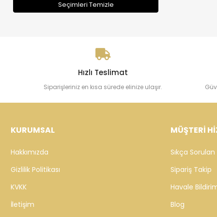
Seçimleri Temizle
Hızlı Teslimat
Siparişleriniz en kısa sürede elinize ulaşır.
Güv
KURUMSAL
MÜŞTERİ Hİ
Hakkımızda
Sıkça Sorulan 
Gizlilik Politikası
Sipariş Takip
KVKK
Havale Bildirim
İletişim
Blog