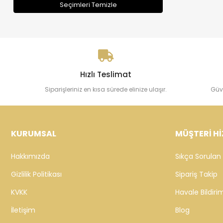
Seçimleri Temizle
Hızlı Teslimat
Siparişleriniz en kısa sürede elinize ulaşır.
Güv
KURUMSAL
MÜŞTERİ Hİ
Hakkımızda
Sıkça Sorulan 
Gizlilik Politikası
Sipariş Takip
KVKK
Havale Bildirim
İletişim
Blog