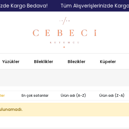
izde Kargo Bedava!
Tüm Alışverişlerinizde Kargo
Yüzükler
Bileklikler
Bilezikler
Küpeler
ler
En çok satanlar
Ürün adı (A-Z)
Ürün adı (Z-A)
ulunamadı.