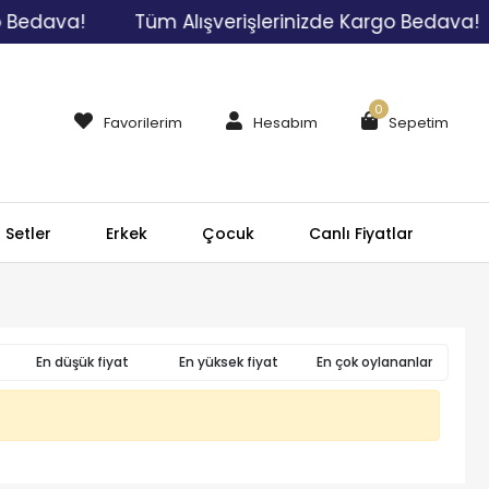
 Bedava!
Tüm Alışverişlerinizde Kargo Bedava!
0
Favorilerim
Hesabım
Sepetim
Setler
Erkek
Çocuk
Canlı Fiyatlar
En düşük fiyat
En yüksek fiyat
En çok oylananlar