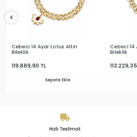
Cebeci 14 Ayar Sedefli Kalp Altın
Cebeci 1
Bileklik
Bileklik
113.229,35 TL
196.819,
Sepete Ekle
Hızlı Teslimat