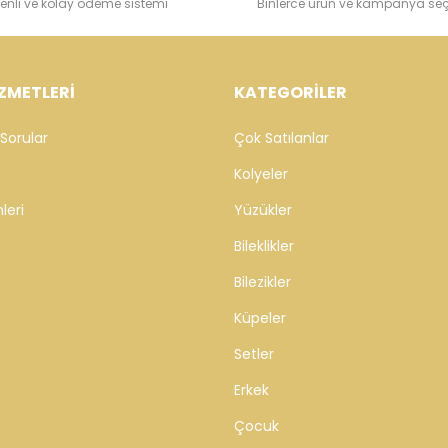
enli ve kolay ödeme sistemi
Binlerce ürün ve kampanya se
ZMETLERİ
KATEGORİLER
Sorular
Çok Satılanlar
Kolyeler
leri
Yüzükler
Bileklikler
Bilezikler
Küpeler
Setler
Erkek
Çocuk