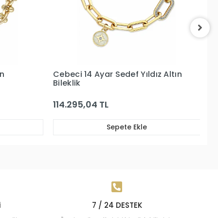
dız Altın
Cebeci 14 Ayar Altın Bileklik
197.551,91 TL
Sepete Ekle
i
7 / 24 DESTEK