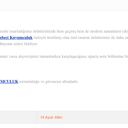
 Özenle tasarladığımız ürünlerimizde hem geçmiş hem de modern zamanların izleri
ebeci Kuyumculuk
farkıyla üretilmiş olan özel tasarım ürünlerimiz ile daha z
dünyada sizleri bekliyor
unuz varsa alışverişinizi tamamlarken karşılaşacağınız sipariş notu bölümüne bil
UMCULUK
sorumluluğu ve güvencesi altındadır.
14 Ayar Altın