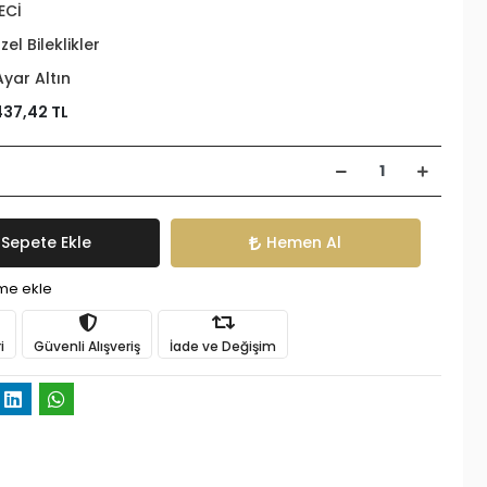
ECİ
zel Bileklikler
Ayar Altın
437,42 TL
Sepete Ekle
Hemen Al
ime ekle
i
Güvenli Alışveriş
İade ve Değişim