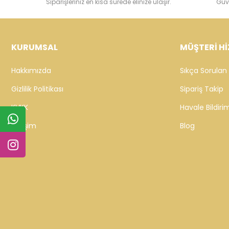
Siparişleriniz en kısa sürede elinize ulaşır.
Güv
KURUMSAL
MÜŞTERİ Hİ
Hakkımızda
Sıkça Sorulan 
Gizlilik Politikası
Sipariş Takip
KVKK
Havale Bildirim
İletişim
Blog