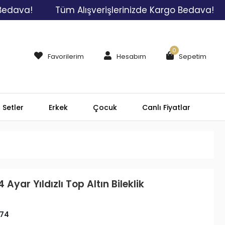
a!
Tüm Alışverişlerinizde Kargo Bedava!
Tü
0
Favorilerim
Hesabım
Sepetim
Setler
Erkek
Çocuk
Canlı Fiyatlar
 Ayar Yıldızlı Top Altın Bileklik
74