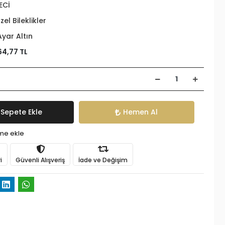
ECİ
zel Bileklikler
Ayar Altın
64,77 TL
Sepete Ekle
Hemen Al
ime ekle
i
Güvenli Alışveriş
İade ve Değişim