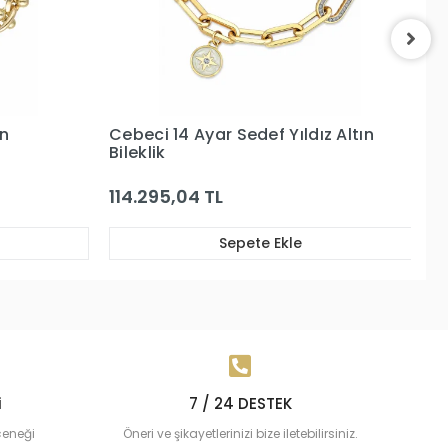
z Altın
Cebeci 14 Ayar Altın Bileklik
C
Bi
197.551,91 TL
11
Sepete Ekle
i
7 / 24 DESTEK
çeneği
Öneri ve şikayetlerinizi bize iletebilirsiniz.