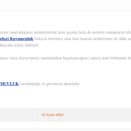
 Özenle tasarladığımız ürünlerimizde hem geçmiş hem de modern zamanların izleri
ebeci Kuyumculuk
farkıyla üretilmiş olan özel tasarım ürünlerimiz ile daha z
dünyada sizleri bekliyor
unuz varsa alışverişinizi tamamlarken karşılaşacağınız sipariş notu bölümüne bil
UMCULUK
sorumluluğu ve güvencesi altındadır.
14 Ayar Altın