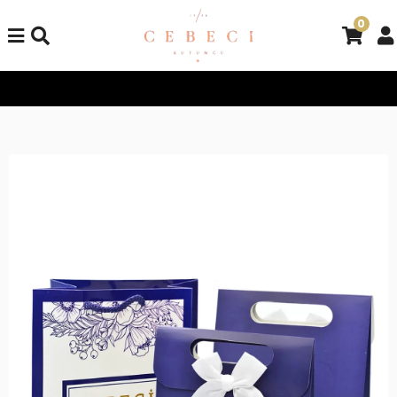
0
Tüm Alışverişlerinizde Kargo Bedava!
Tüm Alışverişlerinizde K