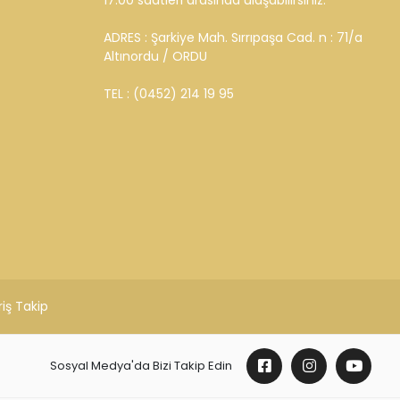
i
7 / 24 DESTEK
çeneği
Öneri ve şikayetlerinizi bize iletebilirsiniz.
BİZE ULAŞIN
Haftaiçi 09:00 - 19:00 Cumartesi 10:00 -
17:00 saatleri arasında ulaşabilirsiniz.
ADRES : Şarkiye Mah. Sırrıpaşa Cad. n : 71/a
Altınordu / ORDU
TEL : (0452) 214 19 95