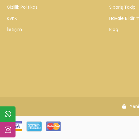
Hızlı Teslimat
Siparişleriniz en kısa sürede elinize ulaşır.
Güv
KURUMSAL
MÜŞTERİ Hİ
Hakkımızda
Sıkça Sorulan 
Gizlilik Politikası
Sipariş Takip
KVKK
Havale Bildirim
İletişim
Blog