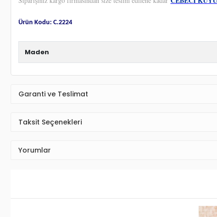
Ürün Detayı
Cebeci 14 Ayar Dorikalı ve Halkalı Altın Küpe
Yaşama anlam katan en özel anları en güzel takılar ile taçlandırıyoruz.
C
en yalın günlere ve en görkemli gecelere daha fazla anlam yüklüyoruz.
ve
mücevher taşımayı seven kadınlar için en ideal seçenekler bu alımlı 
Hediye paketi olarak hazırlanıp tarafınıza gönderilmektedir. Özel bir not
Siparişiniz ücretsiz ve sigortalı olarak adresinize teslim edilmektedir.
CEBECİ KUY
Siparişiniz kargo firmasından size teslim edilene kadar
Ürün Kodu: C.2224
Maden