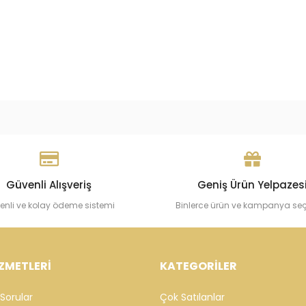
Ayar Ataç Zincir
Cebeci 14 Ayar Zincir Altı
ın Bileklik
Bileklik
 TL
80.460,15 TL
Sepete Ekle
Sepete Ekle