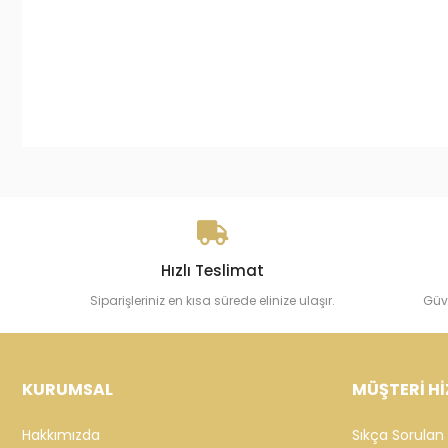
Cebeci 14 ayar Ataç Zincir Altın
Cebeci 14 
Bileklik
Modelli Alt
205.424,63 TL
44.047,53
Sepete Ekle