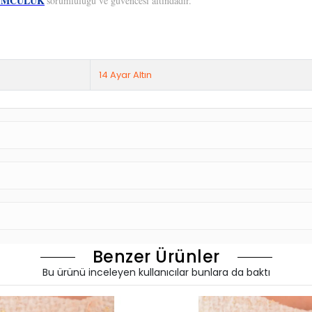
 Özenle tasarladığımız ürünlerimizde hem geçmiş hem de modern zamanların izleri
ebeci Kuyumculuk
farkıyla üretilmiş olan özel tasarım ürünlerimiz ile daha z
dünyada sizleri bekliyor
unuz varsa alışverişinizi tamamlarken karşılaşacağınız sipariş notu bölümüne bil
UMCULUK
sorumluluğu ve güvencesi altındadır.
14 Ayar Altın