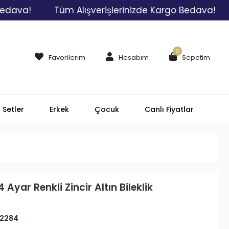
a!
Tüm Alışverişlerinizde Kargo Bedava!
Tüm
0
Favorilerim
Hesabım
Sepetim
Setler
Erkek
Çocuk
Canlı Fiyatlar
 Ayar Renkli Zincir Altın Bileklik
2284