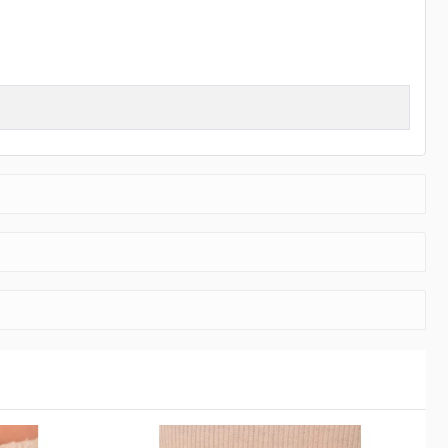
ni yansıtıyoruz. Kusursuz işçilikleri özel tasarımlar ile harmanlayarak
arif ve şık olmanın lüksünü sizler de yaşayın. Kalite tutkunu
direbilirsiniz.