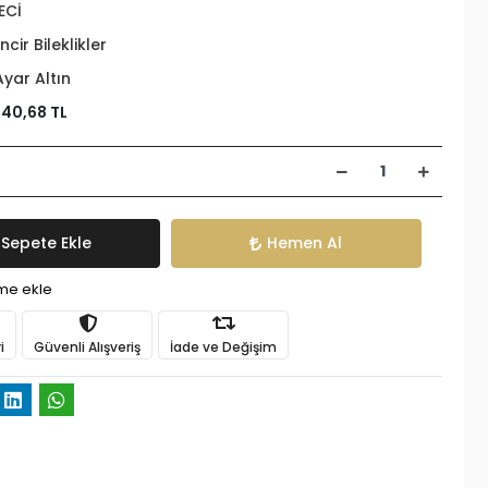
ECİ
incir Bileklikler
Ayar Altın
140,68 TL
Sepete Ekle
Hemen Al
ime ekle
i
Güvenli Alışveriş
İade ve Değişim