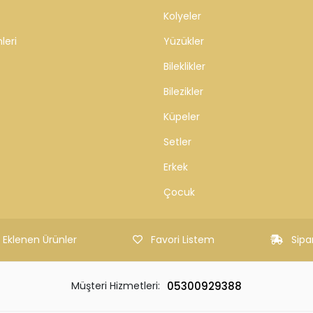
Güvenli Alışveriş
Geniş Ürün Yelpazes
enli ve kolay ödeme sistemi
Binlerce ürün ve kampanya se
ZMETLERİ
KATEGORİLER
Sorular
Çok Satılanlar
Kolyeler
leri
Yüzükler
Bileklikler
Bilezikler