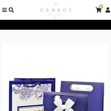
0
Tüm Alışverişlerinizde Kargo Bedava!
Tüm Alışverişlerinizde K