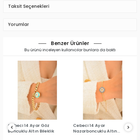
Taksit Seçenekleri
Yorumlar
Benzer Ürünler
Bu ürünü inceleyen kullanıcılar bunlara da baktı
ar Göz
Cebeci 14 Ayar
Cebeci 14 Ayar G
 Bileklik
Nazarboncuklu Altın
Boncuklu Bileklik
Bileklik