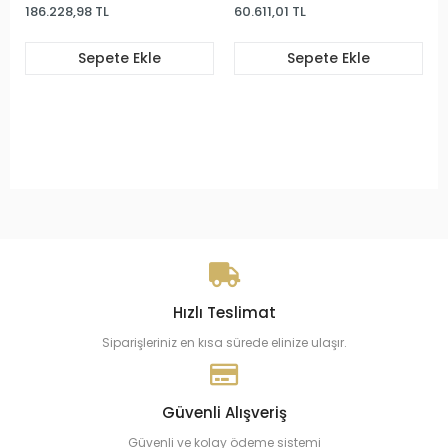
60.611,01 TL
34.102,02 TL
e Ekle
Sepete Ekle
Sepete Ek
Hızlı Teslimat
Siparişleriniz en kısa sürede elinize ulaşır.
Güvenli Alışveriş
Güvenli ve kolay ödeme sistemi