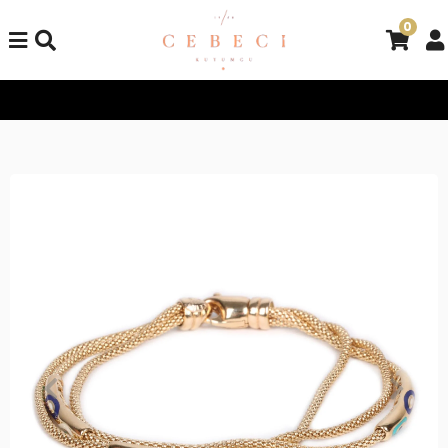
0
Tüm Alışverişlerinizde Kargo Bedava!
Tüm Alışverişlerinizde K