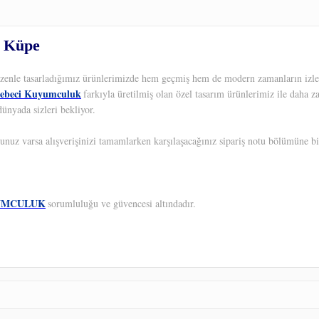
a Küpe
 Özenle tasarladığımız ürünlerimizde hem geçmiş hem de modern zamanların izleri
ebeci Kuyumculuk
farkıyla üretilmiş olan özel tasarım ürünlerimiz ile daha z
ünyada sizleri bekliyor.
unuz varsa alışverişinizi tamamlarken karşılaşacağınız sipariş notu bölümüne bil
UMCULUK
sorumluluğu ve güvencesi altındadır.