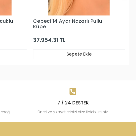
lu
Cebeci 14 Ayar Nazarboncuklu
Altın Küpe
26.168,49 TL
Sepete Ekle
i
7 / 24 DESTEK
çeneği
Öneri ve şikayetlerinizi bize iletebilirsiniz.