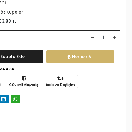
ECİ
öz Küpeler
03,83 TL
Sepete Ekle
Hemen Al
ime ekle
i
Güvenli Alışveriş
İade ve Değişim