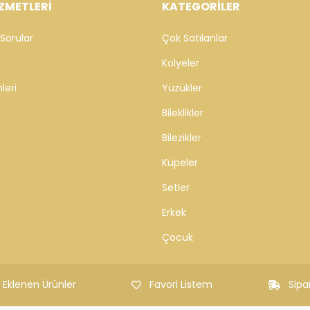
ZMETLERİ
KATEGORİLER
Sorular
Çok Satılanlar
Kolyeler
leri
Yüzükler
Bileklikler
Bilezikler
Küpeler
Setler
Erkek
Çocuk
 Eklenen Ürünler
Favori Listem
Sipa