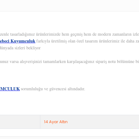
 Özenle tasarladığımız ürünlerimizde hem geçmiş hem de modern zamanların izleri
ebeci Kuyumculuk
farkıyla üretilmiş olan özel tasarım ürünlerimiz ile daha z
dünyada sizleri bekliyor
unuz varsa alışverişinizi tamamlarken karşılaşacağınız sipariş notu bölümüne bil
UMCULUK
sorumluluğu ve güvencesi altındadır.
14 Ayar Altın