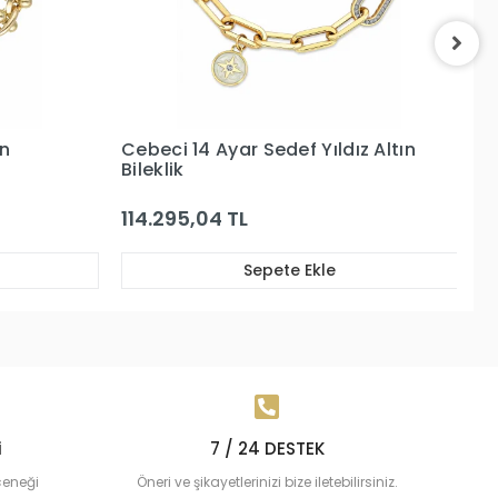
ız Altın
Cebeci 14 Ayar Altın Bileklik
C
B
197.551,91 TL
1
Sepete Ekle
i
7 / 24 DESTEK
çeneği
Öneri ve şikayetlerinizi bize iletebilirsiniz.