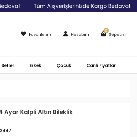
a!
Tüm Alışverişlerinizde Kargo Bedava!
Tüm
0
Favorilerim
Hesabım
Sepetim
Setler
Erkek
Çocuk
Canlı Fiyatlar
 Ayar Kalpli Altın Bileklik
2447