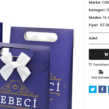
Marka:
CEB
Kategori:
Ö
Maden:
14 
Fiyat :
57.2
Adet
Favoriler
Hızlı Gönder