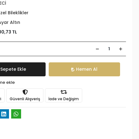
ECİ
zel Bileklikler
Ayar Altın
80,73 TL
Sepete Ekle
Hemen Al
ime ekle
i
Güvenli Alışveriş
İade ve Değişim