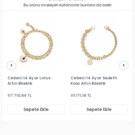
Bu ürünü inceleyen kullanıcılar bunlara da baktı
Cebeci 14 Ayar Lotus
Cebeci 14 Ayar Sedefli
Ce
Altın Bileklik
Kalp Altın Bileklik
Al
117.710,64 TL
111.171,16 TL
19
Sepete Ekle
Sepete Ekle