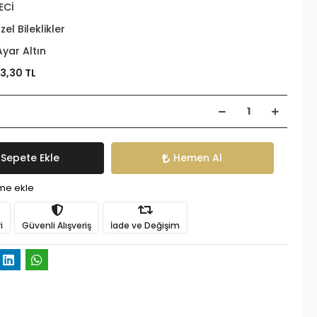
ECİ
zel Bileklikler
Ayar Altın
53,30 TL
Sepete Ekle
Hemen Al
ime ekle
i
Güvenli Alışveriş
İade ve Değişim