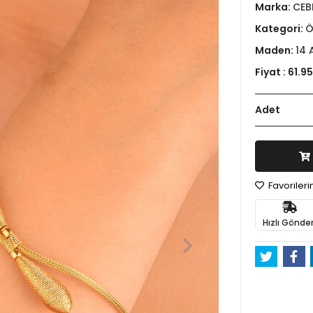
Marka:
CEB
Kategori:
Ö
Maden:
14 
Fiyat :
61.9
Adet
Favoriler
Hızlı Gönder