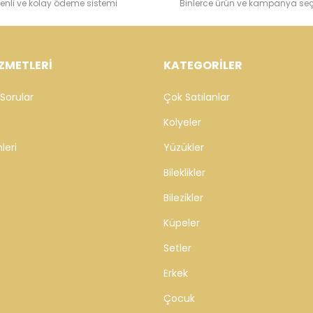
enli ve kolay ödeme sistemi
Binlerce ürün ve kampanya se
ZMETLERİ
KATEGORİLER
Sorular
Çok Satılanlar
Kolyeler
leri
Yüzükler
Bileklikler
Bilezikler
Küpeler
Setler
Erkek
Çocuk