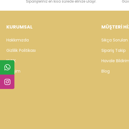
Siparişleriniz en kısa sürede elinize ulaşır.
Güv
KURUMSAL
MÜŞTERİ Hİ
Hakkımızda
Sıkça Sorulan 
Gizlilik Politikası
Sipariş Takip
KVKK
Havale Bildirim
İletişim
Blog