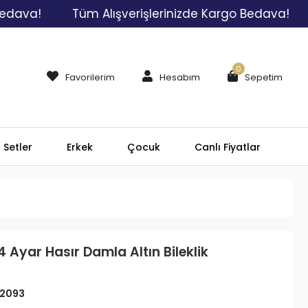
Tüm Alışverişlerinizde Kargo Bedava!
Tüm A
0
Favorilerim
Hesabım
Sepetim
Setler
Erkek
Çocuk
Canlı Fiyatlar
4 Ayar Hasır Damla Altın Bileklik
2093