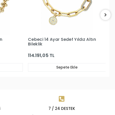
z Altın
Cebeci 14 Ayar Altın Bileklik
C
Bi
197.372,17 TL
11
Sepete Ekle
i
7 / 24 DESTEK