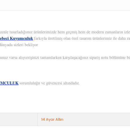
 Özenle tasarladığımız ürünlerimizde hem geçmiş hem de modern zamanların izleri
ebeci Kuyumculuk
farkıyla üretilmiş olan özel tasarım ürünlerimiz ile daha z
dünyada sizleri bekliyor
unuz varsa alışverişinizi tamamlarken karşılaşacağınız sipariş notu bölümüne bil
UMCULUK
sorumluluğu ve güvencesi altındadır.
14 Ayar Altın