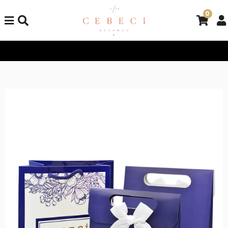
0
Tüm Alışverişlerinizde Kargo Bedava!
Tüm Alışverişlerinizde K