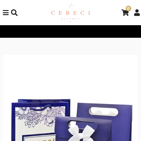
0
Tüm Alışverişlerinizde Kargo Bedava!
Tüm Alışverişlerinizde K