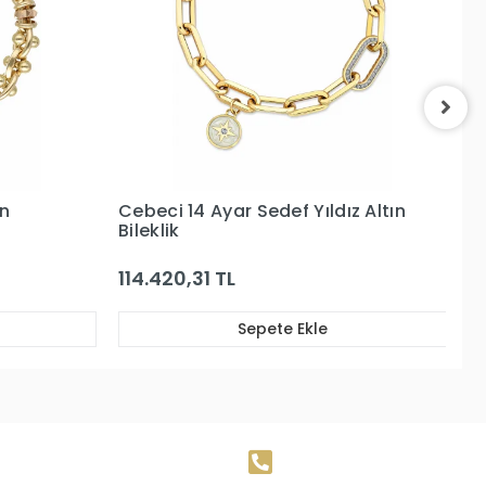
z Altın
Cebeci 14 Ayar Altın Bileklik
C
Bi
197.768,43 TL
1
Sepete Ekle