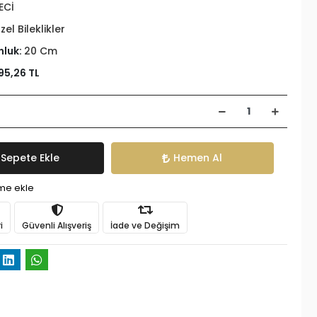
ECİ
zel Bileklikler
nluk:
20 Cm
95,26 TL
Sepete Ekle
Hemen Al
ime ekle
i
Güvenli Alışveriş
İade ve Değişim