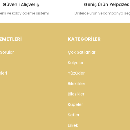
Güvenli Alışveriş
Geniş Ürün Yelpazes
enli ve kolay ödeme sistemi
Binlerce ürün ve kampanya se
ZMETLERİ
KATEGORİLER
Sorular
Çok Satılanlar
Kolyeler
leri
Yüzükler
Bileklikler
Bilezikler
Küpeler
Setler
Erkek