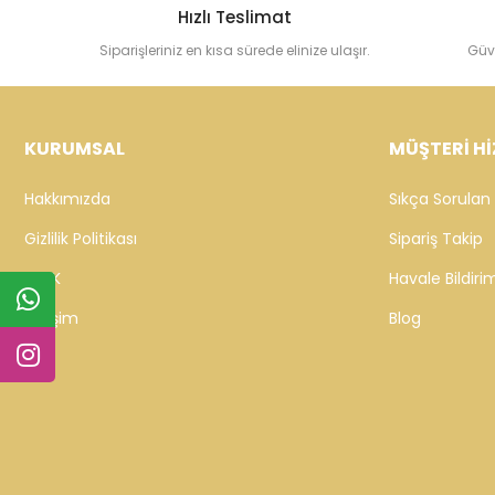
Hızlı Teslimat
Siparişleriniz en kısa sürede elinize ulaşır.
Güv
KURUMSAL
MÜŞTERİ Hİ
Hakkımızda
Sıkça Sorulan 
Gizlilik Politikası
Sipariş Takip
KVKK
Havale Bildirim
İletişim
Blog