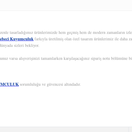
 Özenle tasarladığımız ürünlerimizde hem geçmiş hem de modern zamanların izleri
ebeci Kuyumculuk
farkıyla üretilmiş olan özel tasarım ürünlerimiz ile daha z
ünyada sizleri bekliyor.
unuz varsa alışverişinizi tamamlarken karşılaşacağınız sipariş notu bölümüne bil
UMCULUK
sorumluluğu ve güvencesi altındadır.