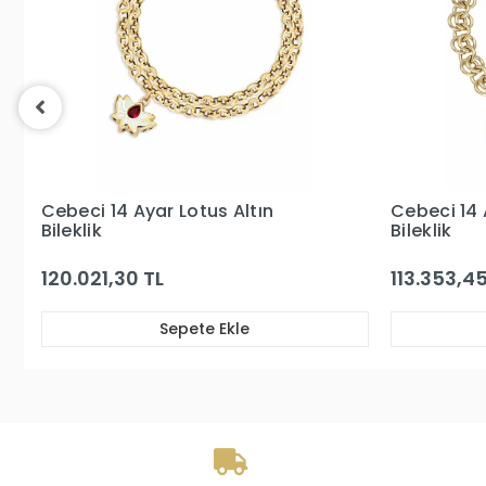
Cebeci 14 Ayar Sedefli Kalp Altın
Cebeci 14 
Bileklik
Bileklik
113.353,45 TL
197.034,9
Sepete Ekle