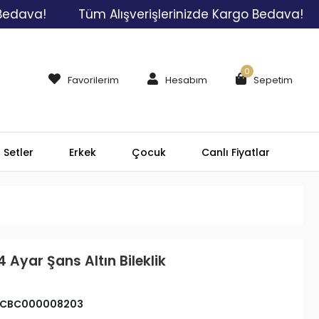
!
Tüm Alışverişlerinizde Kargo Bedava!
Tüm 
0
Favorilerim
Hesabım
Sepetim
Setler
Erkek
Çocuk
Canlı Fiyatlar
4 Ayar Şans Altın Bileklik
CBC000008203