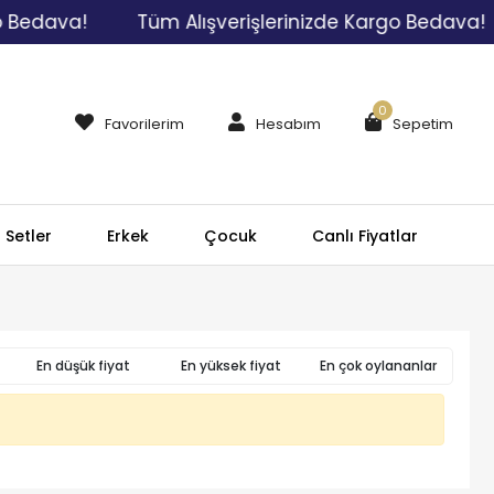
 Bedava!
Tüm Alışverişlerinizde Kargo Bedava!
0
Favorilerim
Hesabım
Sepetim
Setler
Erkek
Çocuk
Canlı Fiyatlar
En düşük fiyat
En yüksek fiyat
En çok oylananlar