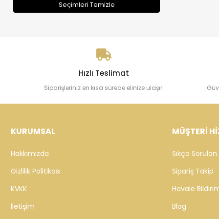
Seçimleri Temizle
Hızlı Teslimat
Siparişleriniz en kısa sürede elinize ulaşır.
Güv
KURUMSAL
MÜŞTERİ Hİ
Hakkımızda
Sıkça Sorulan 
Gizlilik Politikası
Sipariş Takip
KVKK
Havale Bildirim
İletişim
Blog