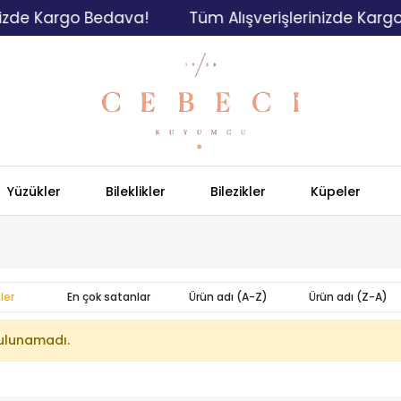
izde Kargo Bedava!
Tüm Alışverişlerinizde Kargo
Yüzükler
Bileklikler
Bilezikler
Küpeler
ler
En çok satanlar
Ürün adı (A-Z)
Ürün adı (Z-A)
ulunamadı.