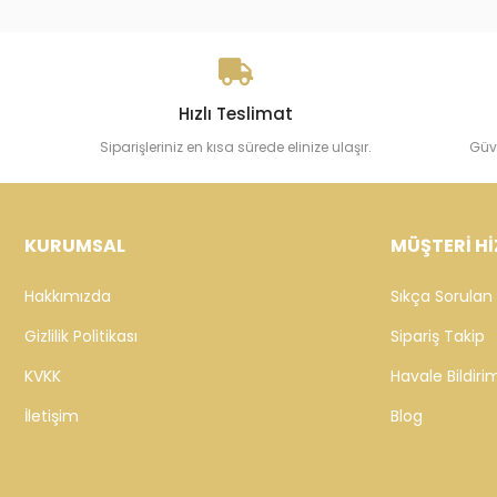
tus Altın
Cebeci 14 Ayar Sedefli Kalp Altın
Bileklik
111.162,15 TL
e Ekle
Sepete Ekle
Hızlı Teslimat
Siparişleriniz en kısa sürede elinize ulaşır.
Güv