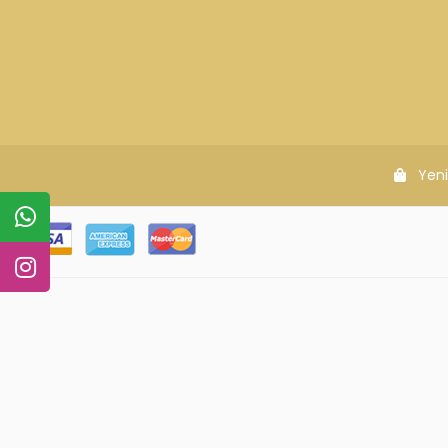
KURUMSAL
MÜŞTERİ Hİ
Hakkımızda
Sıkça Sorulan 
Gizlilik Politikası
Sipariş Takip
KVKK
Havale Bildirim
İletişim
Blog