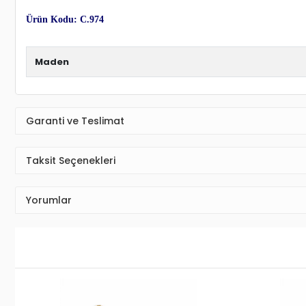
Ürün Detayı
Cebeci 14 Ayar Renkli Altın Bileklik
Yaşama anlam katan en özel anları en güzel takılar ile taçlandırıyoruz.
C
en yalın günlere ve en görkemli gecelere daha fazla anlam yüklüyoruz.
ve
mücevher taşımayı seven kadınlar için en ideal seçenekler bu alımlı 
Hediye paketi olarak hazırlanıp tarafınıza gönderilmektedir. Özel bir not
Siparişiniz ücretsiz ve sigortalı olarak adresinize teslim edilmektedir.
CEBECİ KUY
Siparişiniz kargo firmasından size teslim edilene kadar
Ürün Kodu: C.974
Maden