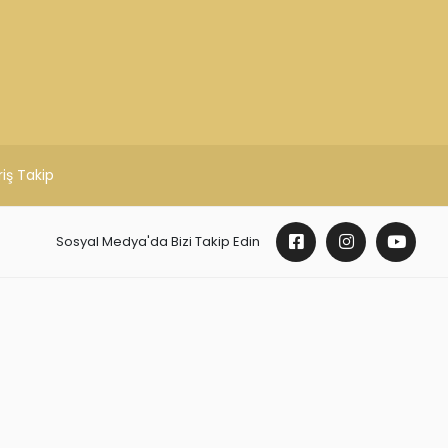
BİZE ULAŞIN
Haftaiçi 09:00 - 19:00 Cumartesi 10:00 -
17:00 saatleri arasında ulaşabilirsiniz.
ADRES : Şarkiye Mah. Sırrıpaşa Cad. n : 71/a
Altınordu / ORDU
TEL : (0452) 214 19 95