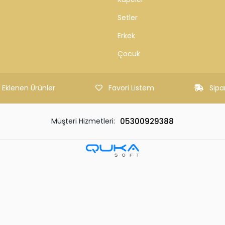
ZMETLERİ
KATEGORİLER
Sorular
Çok Satılanlar
Kolyeler
leri
Yüzükler
Bileklikler
Bilezikler
Küpeler
Setler
Erkek
Çocuk