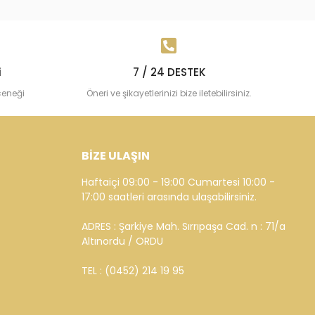
 Ayar Sedef Yıldız Altın
Cebeci 14 Ayar Altın Bilek
38 TL
193.945,26 TL
Sepete Ekle
Sepete Ekle
i
7 / 24 DESTEK
çeneği
Öneri ve şikayetlerinizi bize iletebilirsiniz.