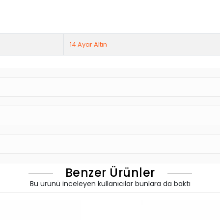
 Özenle tasarladığımız ürünlerimizde hem geçmiş hem de modern zamanların izleri
ebeci Kuyumculuk
farkıyla üretilmiş olan özel tasarım ürünlerimiz ile daha z
dünyada sizleri bekliyor
unuz varsa alışverişinizi tamamlarken karşılaşacağınız sipariş notu bölümüne bil
UMCULUK
sorumluluğu ve güvencesi altındadır.
14 Ayar Altın