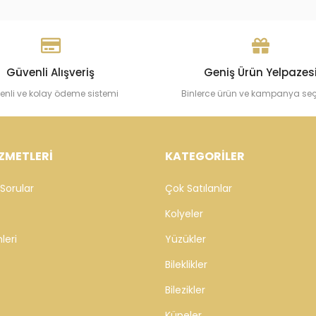
Cebeci 14 Ayar Eterna Altın
Cebeci 14
Bileklik
Bileklik
193.225,97 TL
112.208,
Sepete Ekle
Güvenli Alışveriş
Geniş Ürün Yelpazes
enli ve kolay ödeme sistemi
Binlerce ürün ve kampanya se