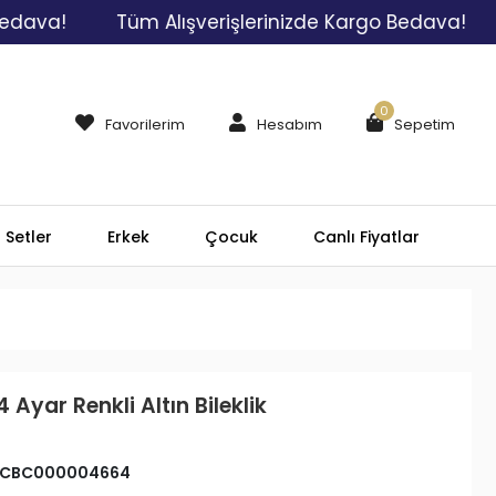
a!
Tüm Alışverişlerinizde Kargo Bedava!
Tü
0
Favorilerim
Hesabım
Sepetim
Setler
Erkek
Çocuk
Canlı Fiyatlar
 Ayar Renkli Altın Bileklik
CBC000004664