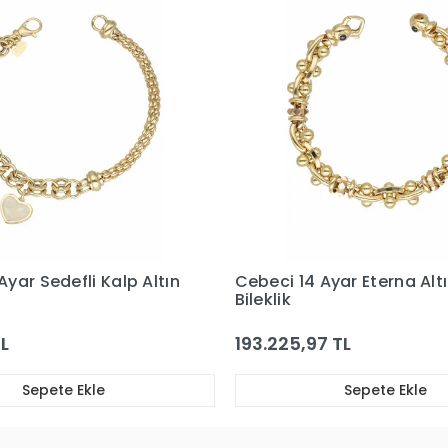
Benzer Ürünler
Bu ürünü inceleyen kullanıcılar bunlara da baktı