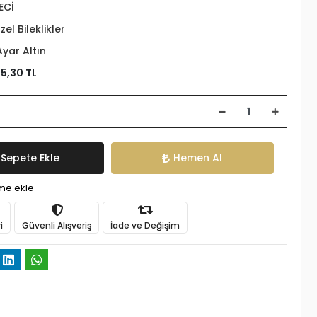
ECİ
zel Bileklikler
Ayar Altın
45,30 TL
Sepete Ekle
Hemen Al
ime ekle
i
Güvenli Alışveriş
İade ve Değişim