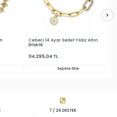
dız Altın
Cebeci 14 Ayar Altın Bileklik
197.551,91 TL
Sepete Ekle
i
7 / 24 DESTEK