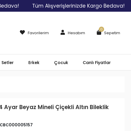
a!
Tüm Alışverişlerinizde Kargo Bedava!
Tü
0
Favorilerim
Hesabım
Sepetim
Setler
Erkek
Çocuk
Canlı Fiyatlar
 Ayar Beyaz Mineli Çiçekli Altın Bileklik
CBC000005157