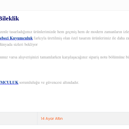
ileklik
 Özenle tasarladığımız ürünlerimizde hem geçmiş hem de modern zamanların izleri
ebeci Kuyumculuk
farkıyla üretilmiş olan özel tasarım ürünlerimiz ile daha z
dünyada sizleri bekliyor
unuz varsa alışverişinizi tamamlarken karşılaşacağınız sipariş notu bölümüne bil
UMCULUK
sorumluluğu ve güvencesi altındadır.
14 Ayar Altın