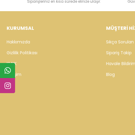
Siparişleriniz en kısa sürede elinize ulaşır.
Güv
KURUMSAL
MÜŞTERİ Hİ
Hakkımızda
Sıkça Sorulan 
Gizlilik Politikası
Sipariş Takip
KVKK
Havale Bildirim
İletişim
Blog