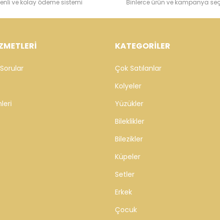
enli ve kolay ödeme sistemi
Binlerce ürün ve kampanya se
ZMETLERİ
KATEGORİLER
Sorular
Çok Satılanlar
Kolyeler
leri
Yüzükler
Bileklikler
Bilezikler
Küpeler
Setler
Erkek
Çocuk