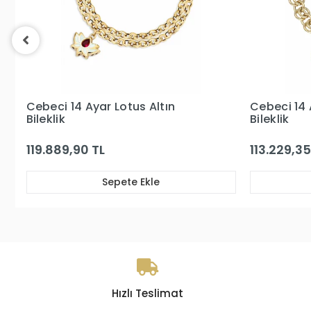
Cebeci 14 Ayar Sedefli Kalp Altın
Cebeci 1
Bileklik
Bileklik
113.229,35 TL
196.819,
Sepete Ekle
Hızlı Teslimat