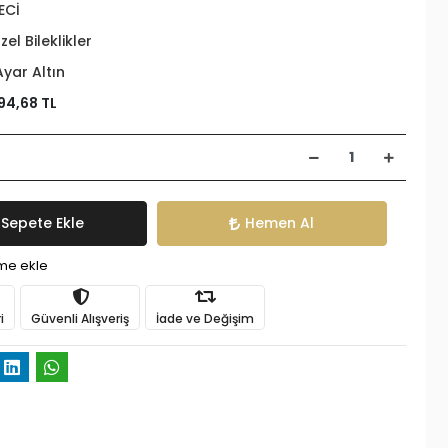
ECİ
zel Bileklikler
Ayar Altın
94,68 TL
Sepete Ekle
Hemen Al
ime ekle
i
Güvenli Alışveriş
İade ve Değişim