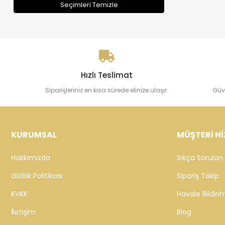
Seçimleri Temizle
Hızlı Teslimat
Siparişleriniz en kısa sürede elinize ulaşır.
Güv
KURUMSAL
MÜŞTERİ Hİ
Hakkımızda
Sıkça Sorulan 
Gizlilik Politikası
Sipariş Takip
KVKK
Havale Bildirim
İletişim
Blog