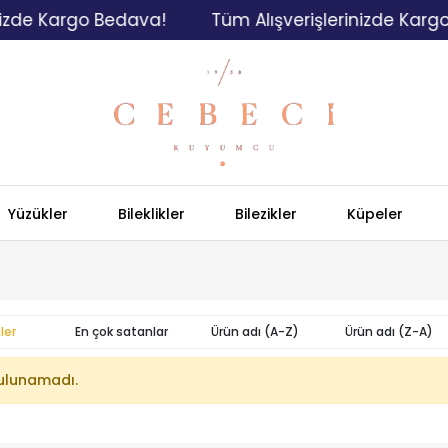
izde Kargo Bedava!
Tüm Alışverişlerinizde Kargo
Yüzükler
Bileklikler
Bilezikler
Küpeler
ler
En çok satanlar
Ürün adı (A-Z)
Ürün adı (Z-A)
ulunamadı.