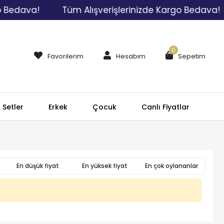
 Bedava!
Tüm Alışverişlerinizde Kargo Bedava!
0
Favorilerim
Hesabım
Sepetim
Setler
Erkek
Çocuk
Canlı Fiyatlar
En düşük fiyat
En yüksek fiyat
En çok oylananlar