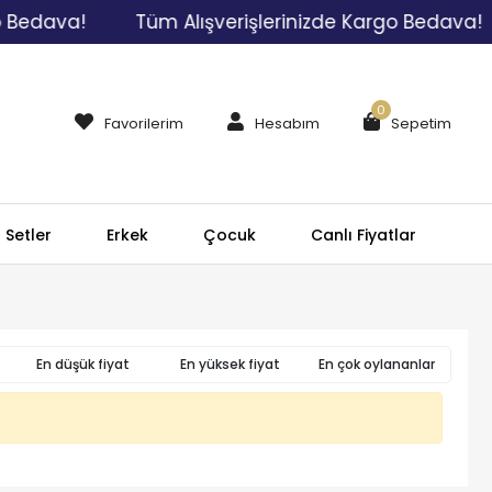
 Bedava!
Tüm Alışverişlerinizde Kargo Bedava!
0
Favorilerim
Hesabım
Sepetim
Setler
Erkek
Çocuk
Canlı Fiyatlar
En düşük fiyat
En yüksek fiyat
En çok oylananlar