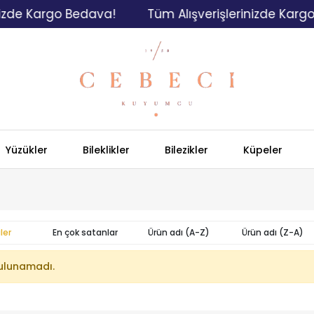
izde Kargo Bedava!
Tüm Alışverişlerinizde Kargo
Yüzükler
Bileklikler
Bilezikler
Küpeler
ler
En çok satanlar
Ürün adı (A-Z)
Ürün adı (Z-A)
ulunamadı.