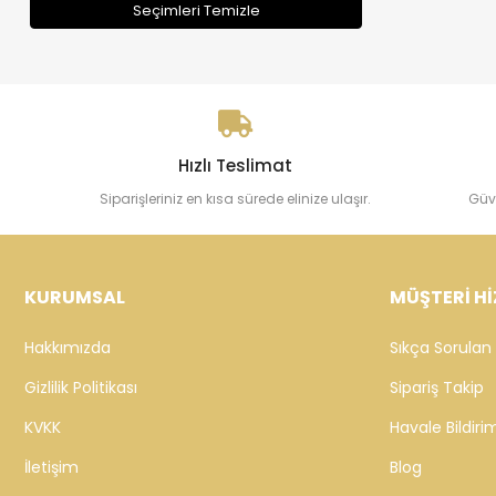
Seçimleri Temizle
Hızlı Teslimat
Siparişleriniz en kısa sürede elinize ulaşır.
Güv
KURUMSAL
MÜŞTERİ Hİ
Hakkımızda
Sıkça Sorulan 
Gizlilik Politikası
Sipariş Takip
KVKK
Havale Bildirim
İletişim
Blog