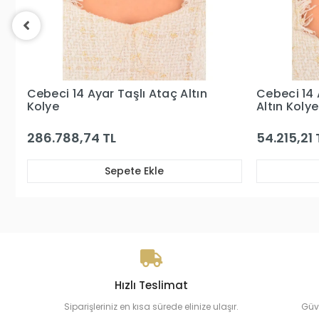
Cebeci 14 Ayar Zincir Modelli
Cebeci 14 
Altın Kolye
54.215,21 TL
60.513,27
Sepete Ekle
Hızlı Teslimat
Siparişleriniz en kısa sürede elinize ulaşır.
Güv