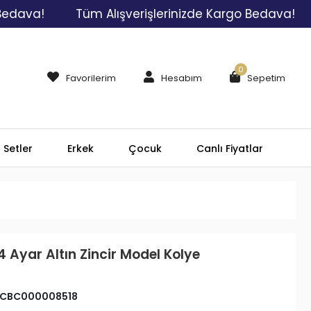
!
Tüm Alışverişlerinizde Kargo Bedava!
Tüm
0
Favorilerim
Hesabım
Sepetim
Setler
Erkek
Çocuk
Canlı Fiyatlar
4 Ayar Altın Zincir Model Kolye
CBC000008518