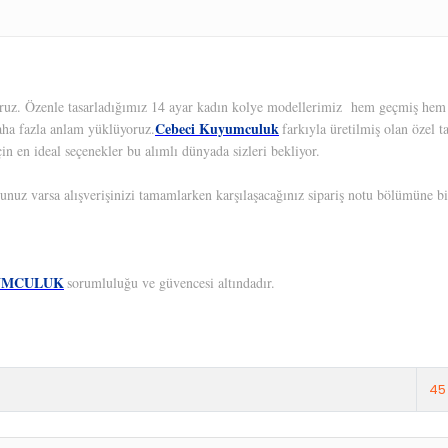
yoruz. Özenle tasarladığımız 14 ayar kadın kolye modellerimiz hem geçmiş hem d
Cebeci Kuyumculuk
aha fazla anlam yüklüyoruz.
farkıyla üretilmiş olan özel 
in en ideal seçenekler bu alımlı dünyada sizleri bekliyor.
unuz varsa alışverişinizi tamamlarken karşılaşacağınız sipariş notu bölümüne bil
UMCULUK
sorumluluğu ve güvencesi altındadır.
45