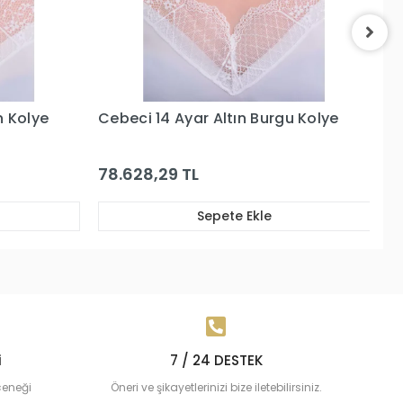
u Kolye
Cebeci 14 Ayar Burgu Altın Kolye
Ce
109.534,21 TL
76
Sepete Ekle
i
7 / 24 DESTEK
çeneği
Öneri ve şikayetlerinizi bize iletebilirsiniz.