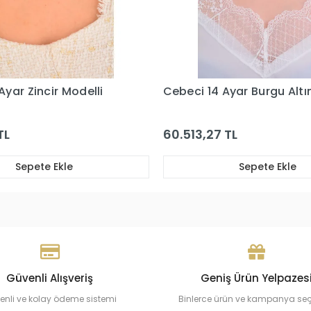
Ayar Burgu Altın Kolye
Cebeci 14 Ayar Altın Burg
 TL
78.628,29 TL
Sepete Ekle
Sepete Ekle
Güvenli Alışveriş
Geniş Ürün Yelpazes
enli ve kolay ödeme sistemi
Binlerce ürün ve kampanya se