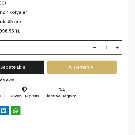
ECİ
incir Kolyeler
luk:
45 cm
096,96 TL
Sepete Ekle
Hemen Al
ime ekle
i
Güvenli Alışveriş
İade ve Değişim