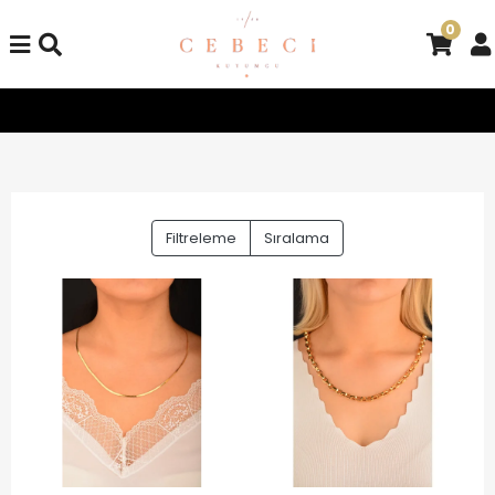
0
Tüm Alışverişlerinizde Kargo Bedava!
Tüm Alışverişlerinizde K
Filtreleme
Sıralama