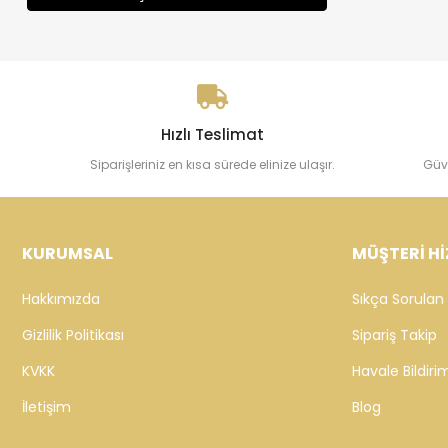
Hızlı Teslimat
Siparişleriniz en kısa sürede elinize ulaşır.
Güv
KURUMSAL
MÜŞTERİ Hİ
Hakkımızda
Sıkça Sorulan 
Gizlilik Politikası
Sipariş Takip
KVKK
Havale Bildirim
İletişim
Blog