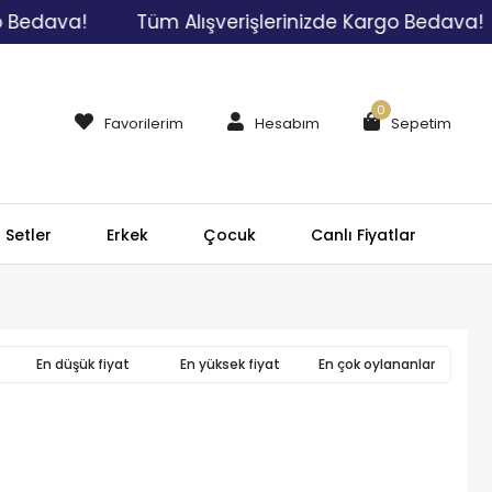
Bedava!
Tüm Alışverişlerinizde Kargo Bedava!
0
Favorilerim
Hesabım
Sepetim
Setler
Erkek
Çocuk
Canlı Fiyatlar
En düşük fiyat
En yüksek fiyat
En çok oylananlar