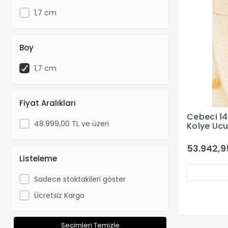
1,7 cm
Boy
1,7 cm
Fiyat Aralıkları
Cebeci 14
48.999,00 TL ve üzeri
Kolye Uc
53.942,9
Listeleme
Sadece stoktakileri göster
Ücretsiz Kargo
Seçimleri Temizle