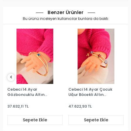
Benzer Ürünler
Bu ürünü inceleyen kullanıcılar bunlara da baktı
Cebeci 14 Ayar
Cebeci 14 Ayar Çocuk
Gözboncuklu Altın
Uğur Böcekli Altın
Çocuk Kelepçe Bilezik
Bilezik
37.632,11 TL
47.622,93 TL
Sepete Ekle
Sepete Ekle