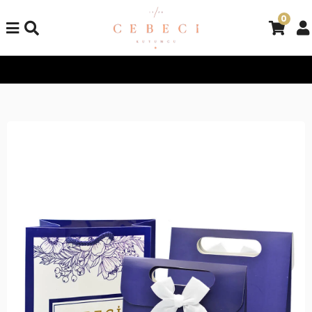
0
Tüm Alışverişlerinizde Kargo Bedava!
Tüm Alışverişlerinizde K