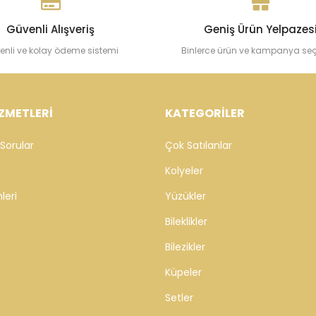
Güvenli Alışveriş
Geniş Ürün Yelpazes
enli ve kolay ödeme sistemi
Binlerce ürün ve kampanya se
ZMETLERİ
KATEGORİLER
Sorular
Çok Satılanlar
Kolyeler
leri
Yüzükler
Bileklikler
Bilezikler
Küpeler
Setler