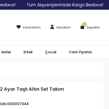
a!
Tüm Alışverişlerinizde Kargo Bedava!
Tü
0
Favorilerim
Hesabım
Sepetim
Setler
Erkek
Çocuk
Canlı Fiyatlar
2 Ayar Taşlı Altın Set Takım
CBC000007344