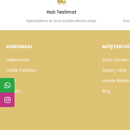
Hızlı Teslimat
Siparişleriniz en kısa sürede elinize ulaşır.
Güv
KURUMSAL
MÜŞTERİ Hİ
Hakkımızda
Sıkça Sorulan 
Gizlilik Politikası
Sipariş Takip
KVKK
Havale Bildirim
İletişim
Blog