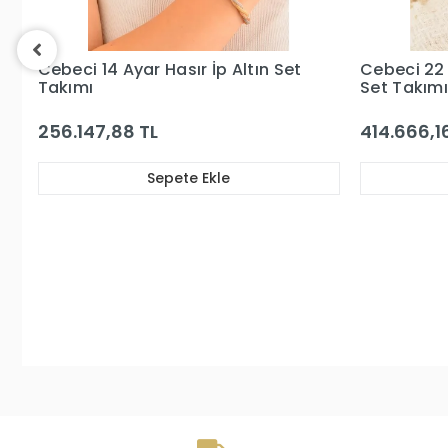
t
Cebeci 22 Ayar Kaburga Altın
Cebeci 
Set Takımı
Altın S
414.666,16 TL
463.28
Sepete Ekle