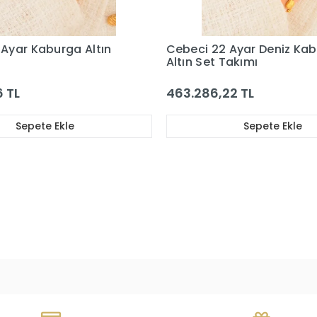
22 Ayar Deniz Kabuğu
Cebeci 22 Ayar Damla 
et Takımı
Takımı
6,22 TL
431.413,79 TL
Sepete Ekle
Sepete Ekl