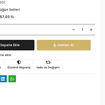
ECİ
üğün Setleri
557,03 TL
Sepete Ekle
Hemen Al
ime ekle
i
Güvenli Alışveriş
İade ve Değişim