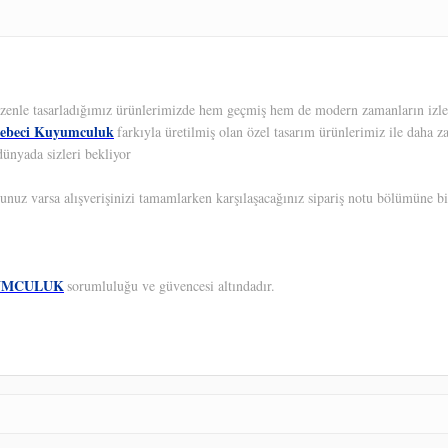
 Özenle tasarladığımız ürünlerimizde hem geçmiş hem de modern zamanların izleri
ebeci Kuyumculuk
farkıyla üretilmiş olan özel tasarım ürünlerimiz ile daha z
dünyada sizleri bekliyor
unuz varsa alışverişinizi tamamlarken karşılaşacağınız sipariş notu bölümüne bil
UMCULUK
sorumluluğu ve güvencesi altındadır.