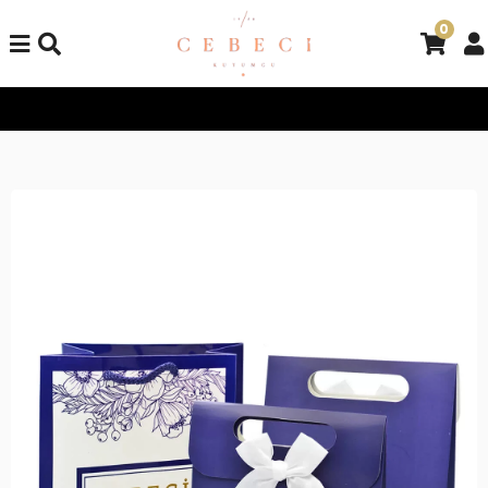
0
Tüm Alışverişlerinizde Kargo Bedava!
Tüm Alışverişlerinizde K