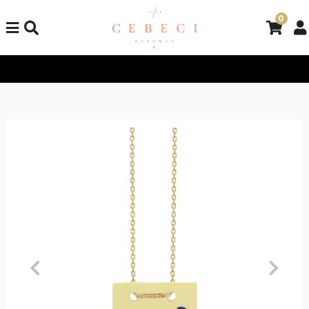
0
Tüm Alışverişlerinizde Kargo Bedava!
Tüm Alışverişlerinizde K