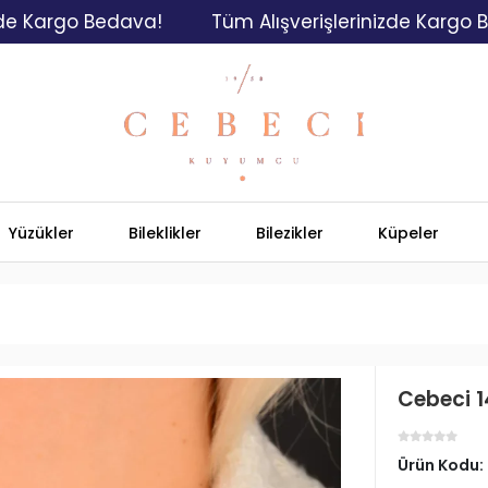
go Bedava!
Tüm Alışverişlerinizde Kargo Bedava!
Yüzükler
Bileklikler
Bilezikler
Küpeler
Cebeci 1
Ürün Kodu: