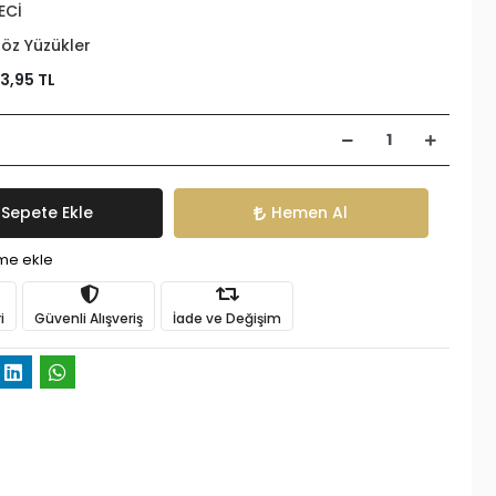
ECİ
öz Yüzükler
3,95 TL
Sepete Ekle
Hemen Al
ime ekle
i
Güvenli Alışveriş
İade ve Değişim