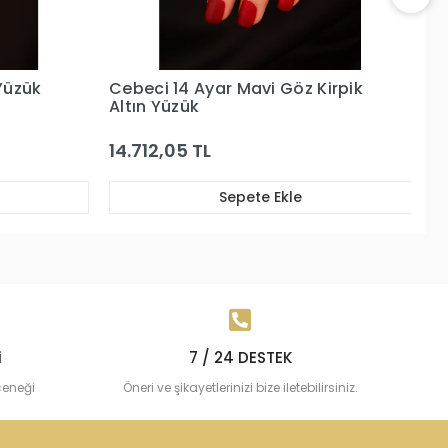
irpik
Cebeci 14 Ayar Nazar Boncuklu
Ce
Altın Yüzük
Y
14.157,07 TL
1
Sepete Ekle
i
7 / 24 DESTEK
çeneği
Öneri ve şikayetlerinizi bize iletebilirsiniz.