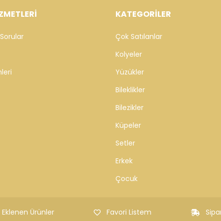
ZMETLERİ
KATEGORİLER
Sorular
Çok Satılanlar
Kolyeler
leri
Yüzükler
Bileklikler
Bilezikler
Küpeler
Setler
Erkek
Çocuk
 Eklenen Ürünler
Favori Listem
Sipa