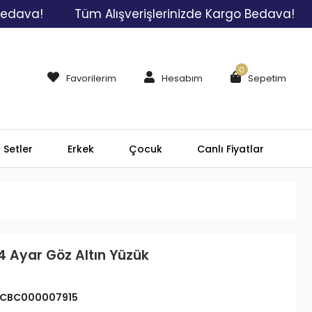
Tüm Alışverişlerinizde Kargo Bedava!
Tüm A
0
Favorilerim
Hesabım
Sepetim
Setler
Erkek
Çocuk
Canlı Fiyatlar
4 Ayar Göz Altın Yüzük
CBC000007915