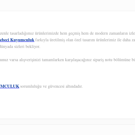
 Özenle tasarladığımız ürünlerimizde hem geçmiş hem de modern zamanların izleri
ebeci Kuyumculuk
farkıyla üretilmiş olan özel tasarım ürünlerimiz ile daha z
ünyada sizleri bekliyor.
unuz varsa alışverişinizi tamamlarken karşılaşacağınız sipariş notu bölümüne bil
UMCULUK
sorumluluğu ve güvencesi altındadır.