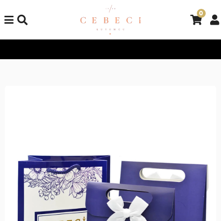
0
Tüm Alışverişlerinizde Kargo Bedava!
Tüm Alışverişlerinizde K