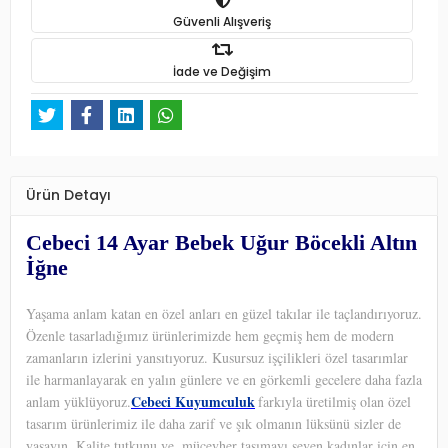
Güvenli Alışveriş
İade ve Değişim
Ürün Detayı
Cebeci 14 Ayar Bebek Uğur Böcekli Altın
İğne
Yaşama anlam katan en özel anları en güzel takılar ile taçlandırıyoruz.
Özenle tasarladığımız ürünlerimizde hem geçmiş hem de modern
zamanların izlerini yansıtıyoruz. Kusursuz işçilikleri özel tasarımlar
ile harmanlayarak en yalın günlere ve en görkemli gecelere daha fazla
Cebeci Kuyumculuk
anlam yüklüyoruz.
farkıyla üretilmiş olan özel
tasarım ürünlerimiz ile daha zarif ve şık olmanın lüksünü sizler de
yaşayın. Kalite tutkunu ve
mücevher taşımayı seven kadınlar için en