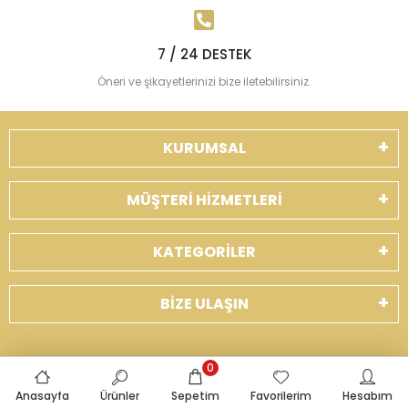
7 / 24 DESTEK
Öneri ve şikayetlerinizi bize iletebilirsiniz.
KURUMSAL
MÜŞTERİ HİZMETLERİ
KATEGORİLER
BİZE ULAŞIN
0
Yeni Eklenen Ürünler
Anasayfa
Ürünler
Sepetim
Favorilerim
Hesabım