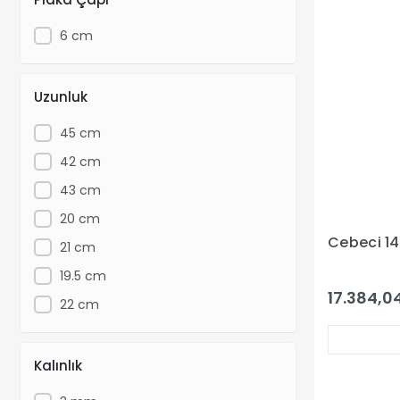
6 cm
Uzunluk
45 cm
42 cm
43 cm
20 cm
Cebeci 14 
21 cm
19.5 cm
17.384,04
22 cm
Kalınlık