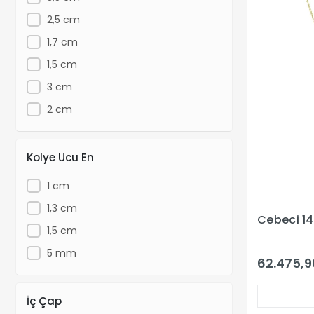
2,5 cm
1,7 cm
1,5 cm
3 cm
2 cm
Kolye Ucu En
1 cm
1,3 cm
Cebeci 14
1,5 cm
5 mm
62.475,9
İç Çap