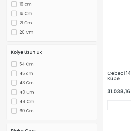
18 cm
16 Cm
21 Cm
20 Cm
Kolye Uzunluk
54 Cm
Cebeci 14
45 cm
Küpe
43 Cm
31.038,16
40 Cm
44 Cm
60 Cm
Plaka Çapı