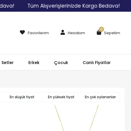
!
Tüm Alışverişlerinizde Kargo Bedava!
Tüm 
0
Favorilerim
Hesabım
Sepetim
Setler
Erkek
Çocuk
Canlı Fiyatlar
En düşük fiyat
En yüksek fiyat
En çok oylananlar